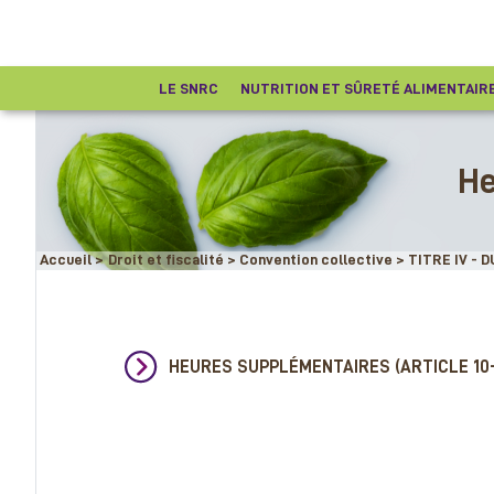
LE SNRC
NUTRITION ET SÛRETÉ ALIMENTAIR
Ru
He
co
Accueil
>
Droit et fiscalité
>
Convention collective
>
TITRE IV - 
HEURES SUPPLÉMENTAIRES (ARTICLE 10-