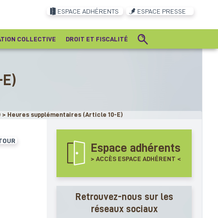
ESPACE ADHÉRENTS
ESPACE PRESSE
ATION COLLECTIVE
DROIT ET FISCALITÉ
-E)
)
>
Heures supplémentaires (Article 10-E)
TOUR
Espace adhérents
> ACCÈS ESPACE ADHÉRENT <
Retrouvez-nous sur les
réseaux sociaux