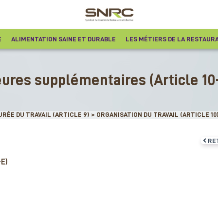
E
ALIMENTATION SAINE ET DURABLE
LES MÉTIERS DE LA RESTAUR
brique
ures supplémentaires (Article 10
nvention :
DURÉE DU TRAVAIL (ARTICLE 9)
>
ORGANISATION DU TRAVAIL (ARTICLE 10
RE
E)