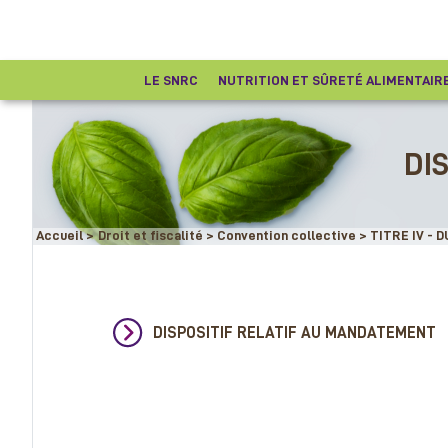
LE SNRC
NUTRITION ET SÛRETÉ ALIMENTAIR
Ru
DI
con
Accueil
>
Droit et fiscalité
>
Convention collective
>
TITRE IV - 
DISPOSITIF RELATIF AU MANDATEMENT