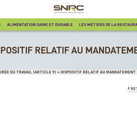
E
ALIMENTATION SAINE ET DURABLE
LES MÉTIERS DE LA RESTAUR
brique
SPOSITIF RELATIF AU MANDATEM
vention :
DURÉE DU TRAVAIL (ARTICLE 9)
>
DISPOSITIF RELATIF AU MANDATEMENT
RE