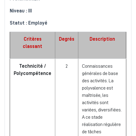
Niveau : III
Statut : Employé
Critères
Degrés
Description
classant
Technicité /
2
Connaissances
Polycompétence
générales de base
des activités. La
polyvalence est
maîtrisée, les
activités sont
variées, diversifiées.
A ce stade
réalisation régulière
de tâches