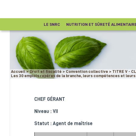
LE SNRC
NUTRITION ET SÛRETÉ ALIMENTAIR
Accueil
>
Droit et fiscalité
>
Convention collective
>
TITRE V - C
Les 30 emplois repères de la branche, leurs compétences et leurs a
CHEF GÉRANT
Niveau : VII
Statut : Agent de maîtrise