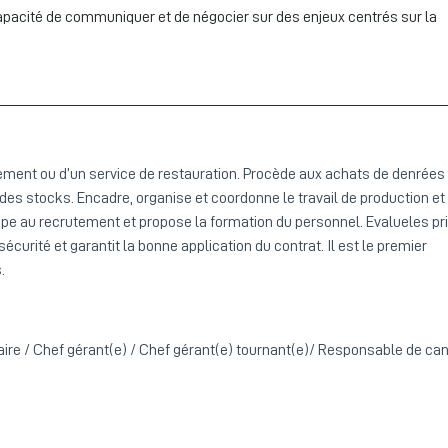
apacité de communiquer et de négocier sur des enjeux centrés sur la
sement ou d’un service de restauration. Procède aux achats de denrées
 des stocks. Encadre, organise et coordonne le travail de production et
ticipe au recrutement et propose la formation du personnel. Evalueles pr
curité et garantit la bonne application du contrat. Il est le premier
.
aire / Chef gérant(e) / Chef gérant(e) tournant(e)/ Responsable de can