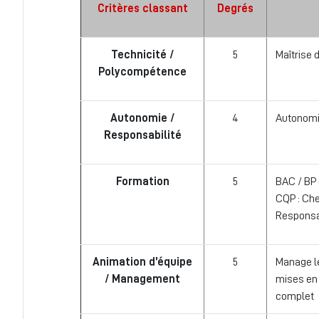
Critères classant
Degrés
Technicité /
5
Maîtrise 
Polycompétence
Autonomie /
4
Autonomie
Responsabilité
Formation
5
BAC / BP 
CQP : Che
Responsab
Animation d’équipe
5
Manage le
/ Management
mises en
complet