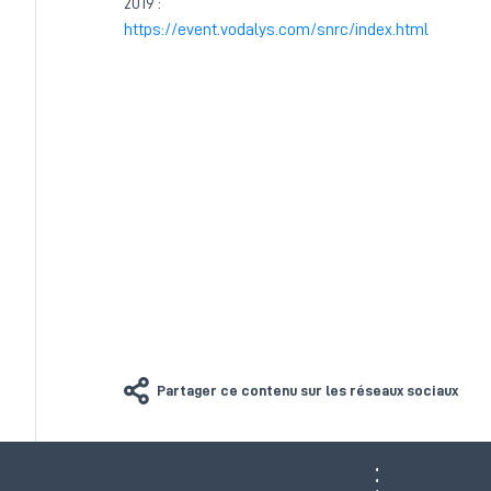
2019 :
https://event.vodalys.com/snrc/index.html
Partager ce contenu sur les réseaux sociaux