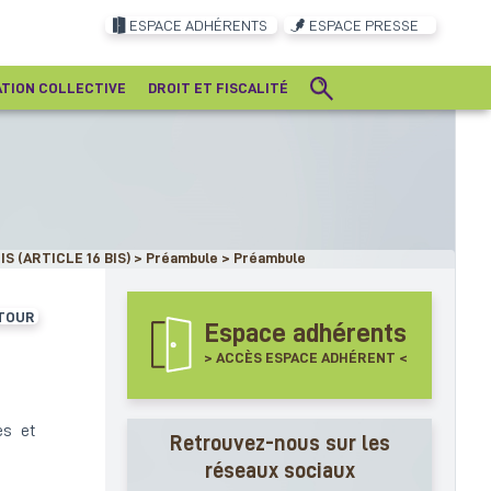
ESPACE ADHÉRENTS
ESPACE PRESSE
ATION COLLECTIVE
DROIT ET FISCALITÉ
S (ARTICLE 16 BIS)
>
Préambule
>
Préambule
TOUR
Espace adhérents
> ACCÈS ESPACE ADHÉRENT <
es et
Retrouvez-nous sur les
réseaux sociaux