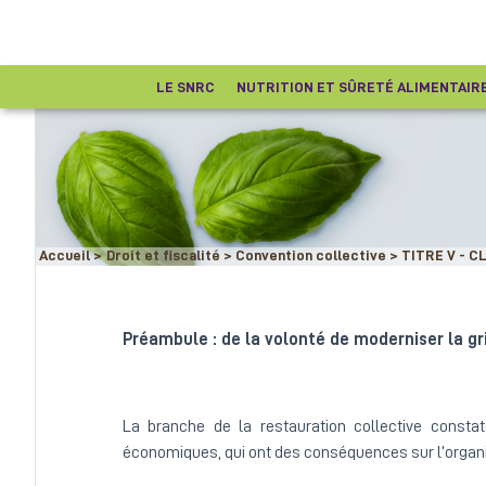
LE SNRC
NUTRITION ET SÛRETÉ ALIMENTAIR
Accueil
>
Droit et fiscalité
>
Convention collective
>
TITRE V - C
Préambule : de la volonté de moderniser la gri
La branche de la restauration collective consta
économiques, qui ont des conséquences sur l’organis