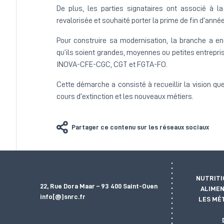
De plus, les parties signataires ont associé à la
revalorisée et souhaité porter la prime de fin d’ann
Pour construire sa modernisation, la branche a e
qu’ils soient grandes, moyennes ou petites entrepris
INOVA-CFE-CGC, CGT et FGTA-FO.
Cette démarche a consisté à recueillir la vision qu
cours d’extinction et les nouveaux métiers.
Partager ce contenu sur les réseaux sociaux
NUTRITI
22, Rue Dora Maar – 93 400 Saint-Ouen
ALIMEN
info[@]snrc.fr
LES MÉ