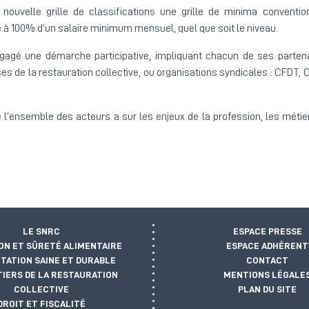
 nouvelle grille de classifications une grille de minima conventio
ée à 100% d’un salaire minimum mensuel, quel que soit le niveau.
ngagé une démarche participative, impliquant chacun de ses partena
es de la restauration collective, ou organisations syndicales : CFDT, 
e l’ensemble des acteurs a sur les enjeux de la profession, les métie
LE SNRC
ESPACE PRESSE
ON ET SÛRETÉ ALIMENTAIRE
ESPACE ADHÉRENT
TATION SAINE ET DURABLE
CONTACT
TIERS DE LA RESTAURATION
MENTIONS LÉGALE
COLLECTIVE
PLAN DU SITE
DROIT ET FISCALITÉ