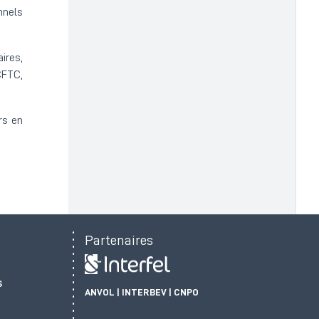
nnels
ires,
CFTC,
rs en
Partenaires
S
ANVOL | INTERBEV | CNPO