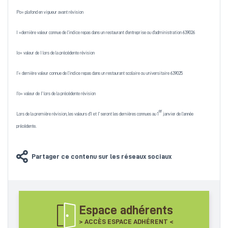
Po= plafond en vigueur avant révision
I =dernière valeur connue de l’indice repas dans un restaurant d’entreprise ou d’administration 639026
Io= valeur de I lors de la précédente révision
I’= dernière valeur connue de l’indice repas dans un restaurant scolaire ou universitaire 639025
I’o= valeur de I’ lors de la précédente révision
er
Lors de la première révision, les valeurs d’I et I’ seront les dernières connues au 1
janvier de l’année
précédente.
Partager ce contenu sur les réseaux sociaux
Espace adhérents
> ACCÈS ESPACE ADHÉRENT <